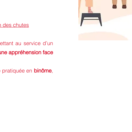
n des chutes
ttant au service d’un
une appréhension face
e
pratiquée en
binôme
,