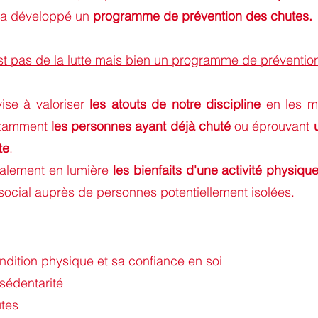
 a développé un
programme de prévention des chutes.
st pas de la lutte mais bien un programme de préventio
se à valoriser
les atouts de notre discipline
en les me
otamment
les personnes ayant déjà chuté
ou éprouvant
te
.
galement en lumière
les bienfaits d'une activité physiqu
n social auprès de personnes potentiellement isolées.
ondition physique et sa confiance en soi
 sédentarité
utes