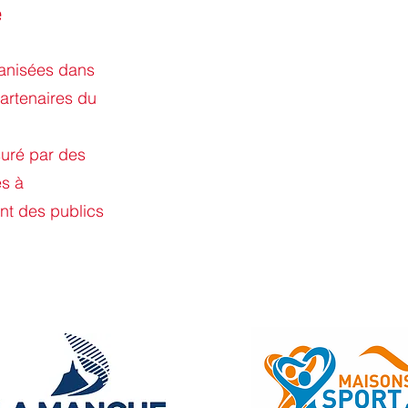
e
anisées dans
partenaires du
uré par des
s à
t des publics