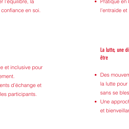
r l’équilibre, la
Pratique en 
a confiance en soi.
l’entraide et 
La lutte, une d
être
le et inclusive pour
Des mouvem
lement.
la lutte pou
ents d’échange et
sans se bles
les participants.
Une approch
et bienveilla