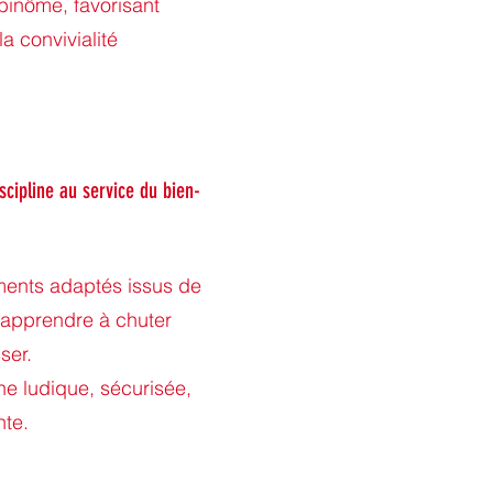
binôme, favorisant
la convivialité
iscipline au service du bien-
ents adaptés issus de
r apprendre à chuter
ser.
e ludique, sécurisée,
nte.