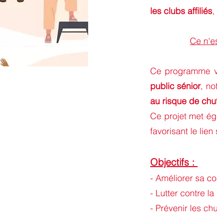
les clubs affiliés
,
Ce n'e
Ce programme vi
public sénior
, n
au risque de chu
Ce projet met é
favorisant le lie
Objectifs :
- Améliorer sa c
- Lutter contre la
- Prévenir les ch