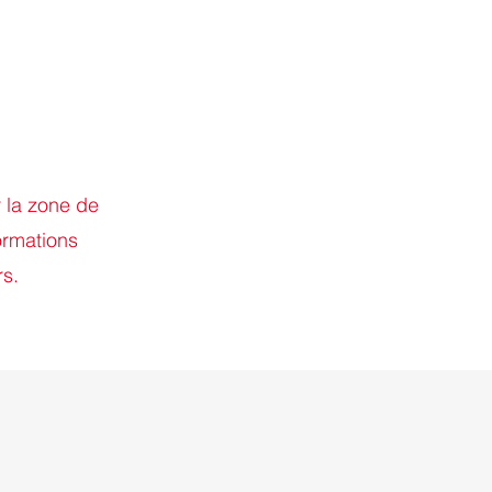
r la zone de
ormations
rs.