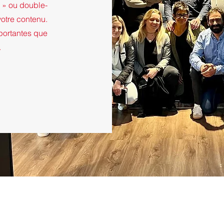
e » ou double-
votre contenu.
mportantes que
.