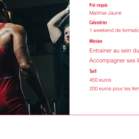
Pré-requis
Maitrise Jaune
Calendrier
1 weekend de formati
Mission
Entrainer au sein d
Accompagner ses li
Tarif
450 euros
200 euros pour les fé