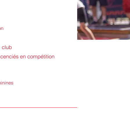
on
u club
cenciés en compétition
minines